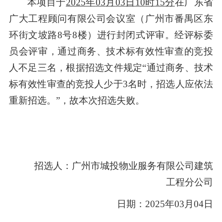
本项目于
2025年
03
月
03
日
10
时
15
分
在广东省
广大工程顾问有限公司会议室（广州市番禺区东
环街文坡路
8号8楼）进行封闭式评审。经评标委
员会评审，通过商务、技术标有效性
审查
的竞投
人不足三名，根据招
选
文件规定
“通过商务、技术
标有效性审查的竞投人少于3名时，招选人应依法
重新招选。”，
故
本
次
招
选
失败。
招选人：
广州市城投物业服务有限公司建筑
工程分公司
日期：
2025年03月04日