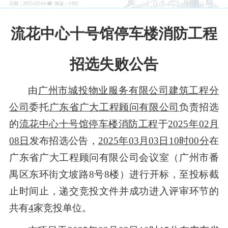
日期：2025-03-04
阅读：
1492
流花中心十号馆停车楼消防工程
招选失败公告
由
广州市城投物业服务有限公司建筑工程分
公司
委托
广东省广大工程顾问有限公司
负责招
选
的
流花中心十号馆停车楼消防工程
于
2025年
02
月
08
日
发布招
选
公告，
2025年
03
月
03
日
10
时
00分
在
广东省广大工程顾问有限公司会议室（广州市番
禺区东环街文坡路
8号8楼）进行开标，至投标截
止时间止，递交竞投文件并成功进入评审环节的
共有
4
家竞投单位。