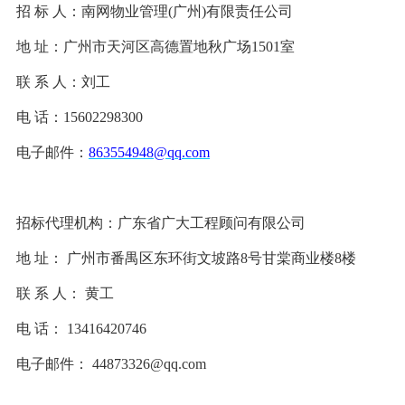
招
标
人：南网物业管理
(广州)有限责任公司
地
址：广州市天河区高德置地秋广场
1501室
联
系
人：刘工
电
话：
15602298300
电子邮件：
863554948@qq.com
招标代理机构：广东省广大工程顾问有限公司
地
址：
广州市番禺区东环街文坡路
8号甘棠商业楼8楼
联
系
人：
黄工
电
话：
13416420746
电子邮件：
44873326@qq.com