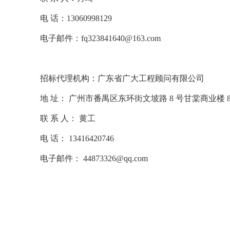
电
话：
13060998129
电子邮件：
fq323841640@163.com
招标代理机构：广东省广大工程顾问有限公司
地
址：
广州市番禺区东环街文坡路
8 号甘棠商业楼 8
联
系
人：
黄工
电
话：
13416420746
电子邮件：
44873326@qq.com