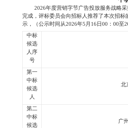
2026年度营销字节广告投放服务战略
完成，评标委员会向招标人推荐了本次招标
示，（公示时间从
2026年
5
月
16
日
00：00至2
中标
候选
人序
号
第一
中标
北
候选
人
第
二
中标
广
候选