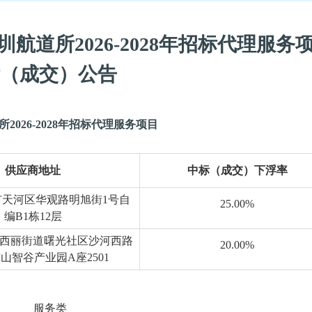
圳航道所
2026-2028年招标代理服务
（成交）
公告
所
2026-2028年招标代理服务项目
供应商地址
中标（成交）
下浮率
市天河区华观路明旭街
1号自
25.00%
编B1栋12层
西丽街道曙光社区沙河西路
20.00%
南山智谷产业园A座2501
服务
类