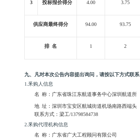
3
投标报价得分
4.00
3.75
供应商最终得分
94.00
93.75
排
名
1
2
九
、凡对本次公告内容提出询问，请按以下方式联系
1.釆购人信息
名
称：
广东省珠江东航道事务中心深圳航道所
地
址：
深圳市宝安区航城街道机场南路西端头
联系方式：
梁工
/13798584738
2.釆购代理机构信息
名
称：
广东省广大工程顾问有限公司