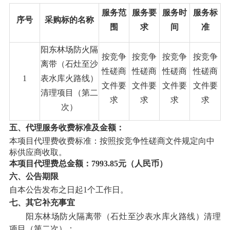
服务范
服务要
服务时
服务标
序号
采购标的名称
围
求
间
准
阳东林场防火隔
按竞争
按竞争
按竞争
按竞争
离带（石灶至沙
性磋商
性磋商
性磋商
性磋商
1
表水库火路线）
文件要
文件要
文件要
文件要
清理项目（第二
求
求
求
求
次）
五
、代理服务收费标准及金额：
本项目代理费收费标准：按照按竞争性磋商文件规定
向中
标供应商
收取。
本项目代理费总金额：
7993.85
元（人民币）
六
、公告期限
自本公告发布之日起
1个工作日。
七
、其它补充事宜
阳东林场防火隔离带（石灶至沙表水库火路线）清理
项目（第二次）：