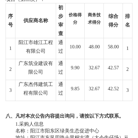
初
价格得
商务
技
序
步
综合
排
供应商名称
分
术
得分
号
审
得分
名
查
阳江市雄江工程
通
10.00
48.00
58.00
1
1
有限公司
过
广东筑业建设有
通
9.90
32.67
42.57
2
2
限公司
过
广东杰伟建筑工
通
9.85
32.67
42.52
3
3
程有限公司
过
八
、凡对本次公告内容提出询问，请按以下方式联系。
1.采购人信息
名称：阳江市阳东区绿美生态促进中心
地址：阳江市东风四路十里桐古湾（大令牛仔场）从