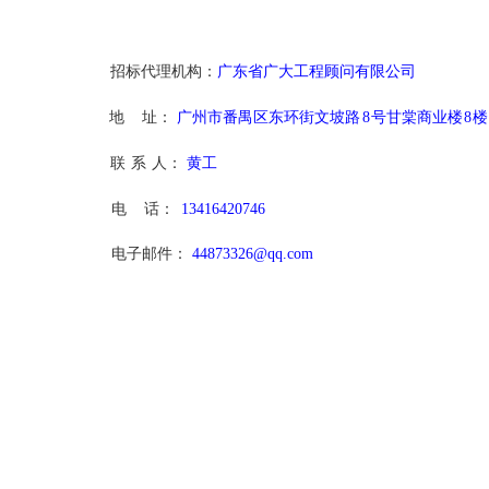
招标代理机构：
广东省广大工程顾问有限公司
地
址：
广州市番禺区东环街文坡路
8
号甘棠商业楼
8
楼
联
系
人：
黄工
电
话：
13416420746
电子邮件：
44873326@qq.com