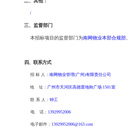
二、其他：
/
三、监督部门
本招标项目的监督部门为
南网物业本部合规部
。
四、联系方式
招
标
人：
南网物业管理
(广州)有限责任公司
地
址：
广州市天河区高德置地秋广场
1501
室
联
系
人：
钟工
电
话：
13929952006
电子邮件：
13929952006@163.com